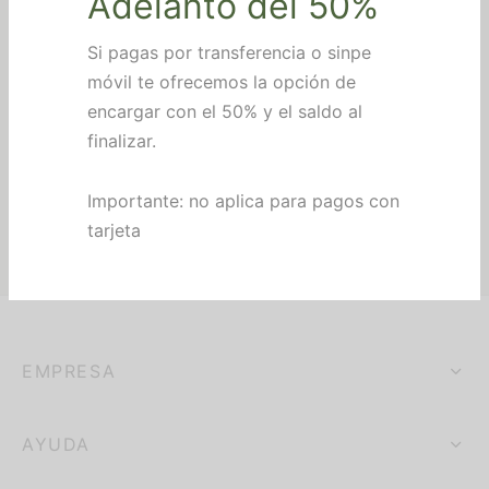
Adelanto del 50%
nocimientos
Si pagas por transferencia o sinpe
alería
móvil te ofrecemos la opción de
encargar con el 50% y el saldo al
hes personalizados
finalizar.
eros
Importante: no aplica para pagos con
tarjeta
EMPRESA
AYUDA