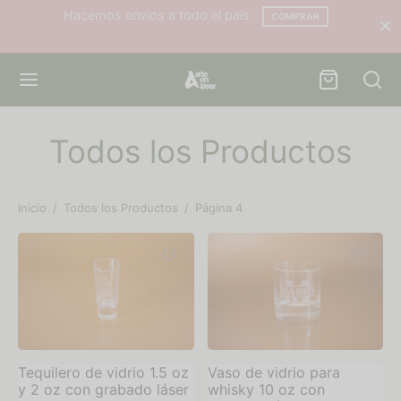
Hacemos envíos a todo el país
COMPRAR
Todos los Productos
Back
Back
Inicio
/
Todos los Productos
/
Página 4
ODUCTOS
INAS
culos de Madera
tros
llas
tacto
avasos
untas Frecuentes
Tequilero de vidrio 1.5 oz
Vaso de vidrio para
y 2 oz con grabado láser
whisky 10 oz con