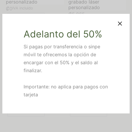
personalizado
grabado láser
nocimientos
personalizado
₡
0
IVA incluido
₡
5,865
Añadir al carrito
alería
Añadir al carrito
Adelanto del 50%
hes personalizados
Si pagas por transferencia o sinpe
eros
móvil te ofrecemos la opción de
encargar con el 50% y el saldo al
finalizar.
Vaso de vidrio recto 13
Vaso de vidrio tipo pinta
Importante: no aplica para pagos con
oz con grabado láser
de 16 oz con grabado
tarjeta
personalizado
láser personalizado
₡
5,865
₡
5,865
IVA incluido
IVA incluido
Añadir al carrito
Añadir al carrito