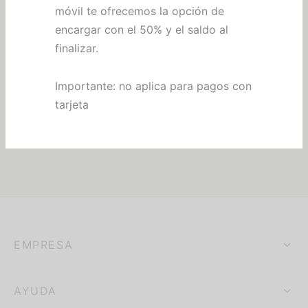
nocimientos
móvil te ofrecemos la opción de
Tu carrito está vacío.
encargar con el 50% y el saldo al
alería
finalizar.
Volver a la tienda
hes personalizados
Importante: no aplica para pagos con
tarjeta
eros
EMPRESA
AYUDA