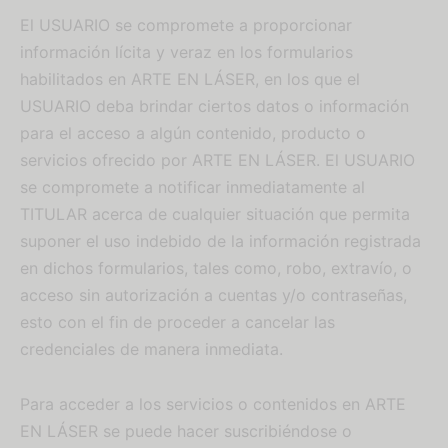
El USUARIO se compromete a proporcionar
información lícita y veraz en los formularios
habilitados en ARTE EN LÁSER, en los que el
USUARIO deba brindar ciertos datos o información
Adelanto del 50%
para el acceso a algún contenido, producto o
servicios ofrecido por ARTE EN LÁSER. El USUARIO
Si pagas por transferencia o sinpe
se compromete a notificar inmediatamente al
móvil te ofrecemos la opción de
TITULAR acerca de cualquier situación que permita
encargar con el 50% y el saldo al
suponer el uso indebido de la información registrada
finalizar.
en dichos formularios, tales como, robo, extravío, o
acceso sin autorización a cuentas y/o contraseñas,
Importante: no aplica para pagos con
esto con el fin de proceder a cancelar las
tarjeta
credenciales de manera inmediata.
Para acceder a los servicios o contenidos en ARTE
EN LÁSER se puede hacer suscribiéndose o