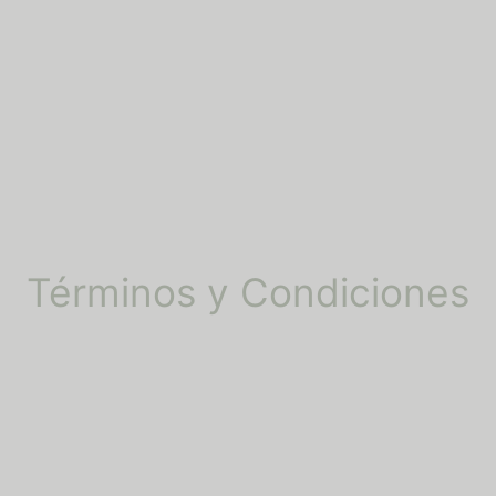
nocimientos
alería
hes personalizados
eros
Términos y Condiciones