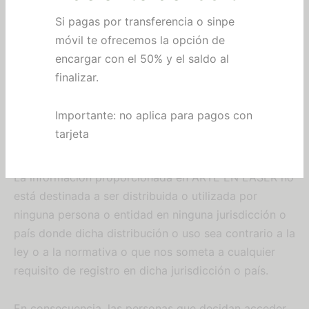
Es su responsabilidad como usuario revisar de
manera periódica estos TÉRMINOS Y CONDICIONES
y así estar al tanto de las actualizaciones. Usted está
sujeto a los cambios y se considerará que tiene
conocimiento de los mismos y que han sido
aceptados por usted al usar continuamente ARTE EN
LÁSER a partir de la fecha de publicación de dichas
condiciones revisadas.
La información proporcionada en ARTE EN LÁSER no
está destinada a ser distribuida o utilizada por
ninguna persona o entidad en ninguna jurisdicción o
país donde dicha distribución o uso sea contrario a la
ley o a la normativa o que nos someta a cualquier
requisito de registro en dicha jurisdicción o país.
En consecuencia, las personas que decidan acceder