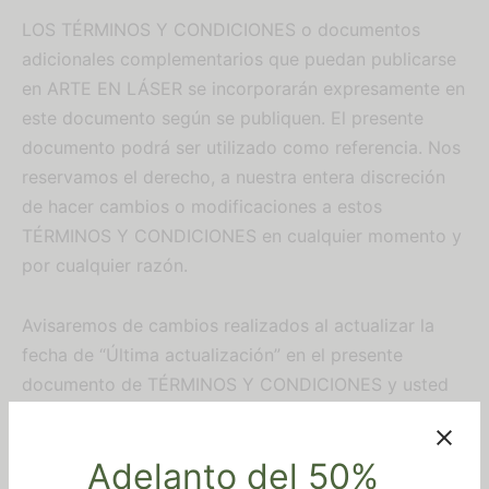
LOS TÉRMINOS Y CONDICIONES o documentos
adicionales complementarios que puedan publicarse
en ARTE EN LÁSER se incorporarán expresamente en
este documento según se publiquen. El presente
documento podrá ser utilizado como referencia. Nos
reservamos el derecho, a nuestra entera discreción
de hacer cambios o modificaciones a estos
TÉRMINOS Y CONDICIONES en cualquier momento y
por cualquier razón.
Avisaremos de cambios realizados al actualizar la
fecha de “Última actualización” en el presente
documento de TÉRMINOS Y CONDICIONES y usted
renuncia a cualquier derecho a recibir notificación
específica de cada uno de dichos cambios.