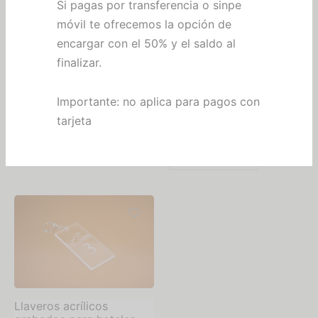
Si pagas por transferencia o sinpe
móvil te ofrecemos la opción de
encargar con el 50% y el saldo al
finalizar.
Llavero Acrílico Redondo
Llavero de Madera
Grabado Láser – Pedido
Natural Grabado Láser –
Importante: no aplica para pagos con
Mínimo 30 Unidades
Pedido Mínimo 30
Unidades
tarjeta
₡
678
IVA incluido
₡
678
Añadir al carrito
Añadir al carrito
Llaveros acrílicos