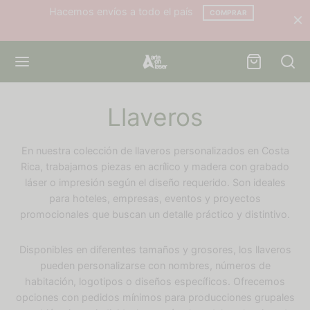
Hacemos envíos a todo el país
COMPRAR
Llaveros
Back
Back
En nuestra colección de llaveros personalizados en Costa
Rica, trabajamos piezas en acrílico y madera con grabado
ODUCTOS
INAS
láser o impresión según el diseño requerido. Son ideales
para hoteles, empresas, eventos y proyectos
promocionales que buscan un detalle práctico y distintivo.
culos de Madera
tros
Disponibles en diferentes tamaños y grosores, los llaveros
llas
tacto
pueden personalizarse con nombres, números de
habitación, logotipos o diseños específicos. Ofrecemos
avasos
untas Frecuentes
opciones con pedidos mínimos para producciones grupales