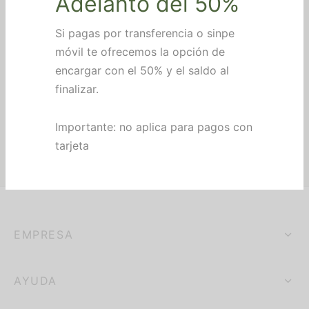
Adelanto del 50%
Retablo de Madera con
Retablo de madera
nocimientos
Placa Grabada
impresa a color
Personalizada para
Si pagas por transferencia o sinpe
₡
6,780
IVA incluido
Colgar
alería
móvil te ofrecemos la opción de
Añadir al carrito
₡
14,125
IVA incluido
encargar con el 50% y el saldo al
hes personalizados
Añadir al carrito
finalizar.
eros
Importante: no aplica para pagos con
tarjeta
EMPRESA
AYUDA