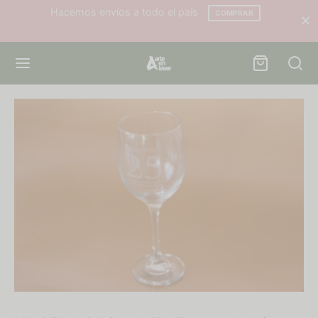
Hacemos envíos a todo el país
COMPRAR
Back
Back
ODUCTOS
INAS
culos de Madera
tros
llas
tacto
avasos
untas Frecuentes