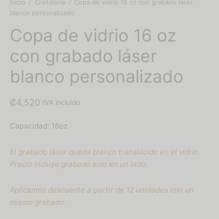
Inicio
/
Cristalería
/
Copa de vidrio 16 oz con grabado láser
nocimientos
blanco personalizado
Copa de vidrio 16 oz
alería
con grabado láser
hes personalizados
blanco personalizado
eros
₡
4,520
IVA incluido
Capacidad: 16oz
El grabado láser queda blanco translúcido en el vidrio.
Precio incluye grabado solo en un lado.
Aplicamos descuento a partir de 12 unidades con un
mismo grabado
.