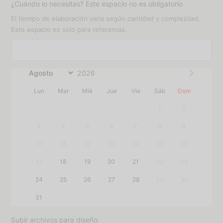
¿Cuándo lo necesitas? Este espacio no es obligatorio
El tiempo de elaboración varía según cantidad y complejidad.
Este espacio es solo para referencia.
Lun
Mar
Mié
Jue
Vie
Sáb
Dom
1
2
3
4
5
6
7
8
9
10
11
12
13
14
15
16
17
18
19
20
21
22
23
24
25
26
27
28
29
30
31
Subir archivos para diseño