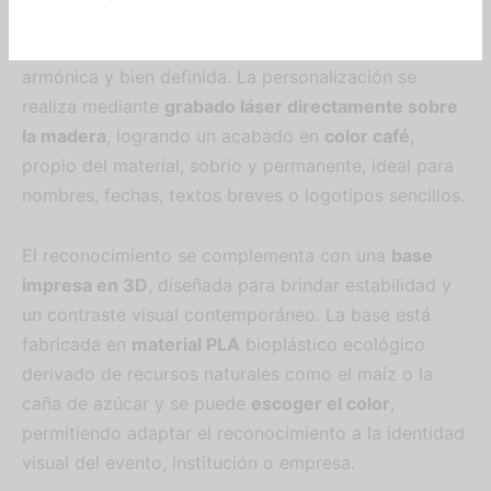
mm de grosor
, cortada con una
silueta
predeterminada
que ofrece una presentación
armónica y bien definida. La personalización se
realiza mediante
grabado láser directamente sobre
la madera
, logrando un acabado en
color café
,
propio del material, sobrio y permanente, ideal para
nombres, fechas, textos breves o logotipos sencillos.
El reconocimiento se complementa con una
base
impresa en 3D
, diseñada para brindar estabilidad y
un contraste visual contemporáneo. La base está
fabricada en
material PLA
bioplástico ecológico
derivado de recursos naturales como el maíz o la
caña de azúcar y se puede
escoger el color
,
permitiendo adaptar el reconocimiento a la identidad
visual del evento, institución o empresa.