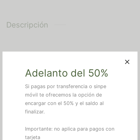
Descripción
Reconocimiento de madera
personalizado con base impresa
Adelanto del 50%
en 3D
Si pagas por transferencia o sinpe
Este
reconocimiento de madera personalizado
es
móvil te ofrecemos la opción de
una opción equilibrada y moderna para destacar
encargar con el 50% y el saldo al
logros, agradecimientos o hitos de manera clara y
finalizar.
natural.
Importante: no aplica para pagos con
La pieza principal está elaborada en
madera de 3
tarjeta