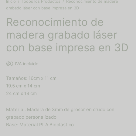
Inicio
/
Todos los Productos
/
Reconocimiento de madera
nocimientos
grabado láser con base impresa en 3D
Reconocimiento de
alería
madera grabado láser
hes personalizados
con base impresa en 3D
eros
₡
0
IVA incluido
Tamaños: 16cm x 11 cm
19.5 cm x 14 cm
24 cm x 18 cm
Material: Madera de 3mm de grosor en crudo con
grabado personalizado
Base: Material PLA Bioplástico